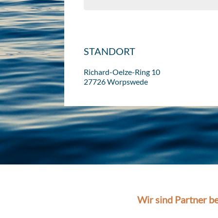
STANDORT
Richard-Oelze-Ring 10
27726 Worpswede
Wir sind Partner be