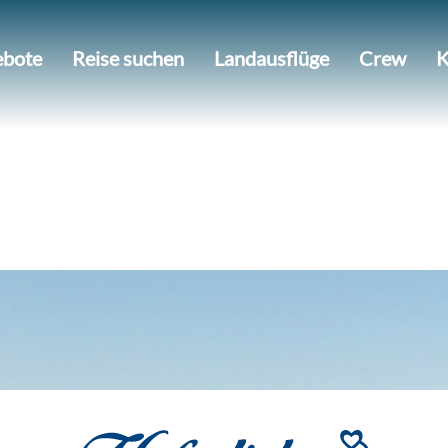
bote
Reise suchen
Landausflüge
Crew
K