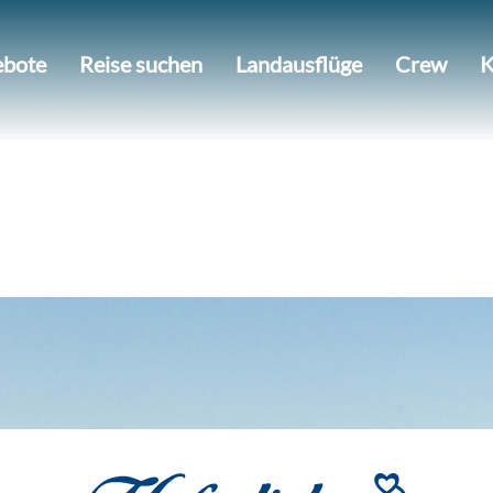
bote
Reise suchen
Landausflüge
Crew
K