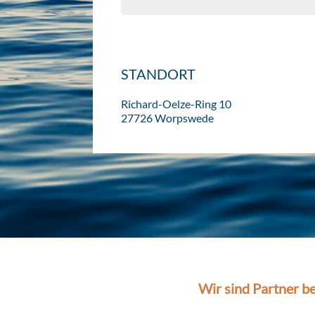
STANDORT
Richard-Oelze-Ring 10
27726 Worpswede
Wir sind Partner be