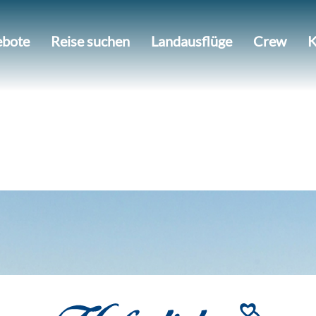
bote
Reise suchen
Landausflüge
Crew
K