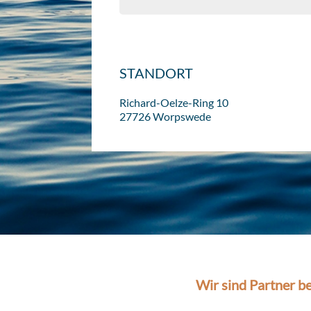
STANDORT
Richard-Oelze-Ring 10
27726 Worpswede
Wir sind Partner be