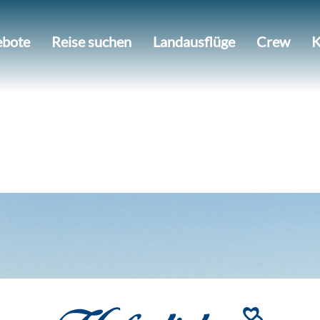
bote
Reise suchen
Landausflüge
Crew
K