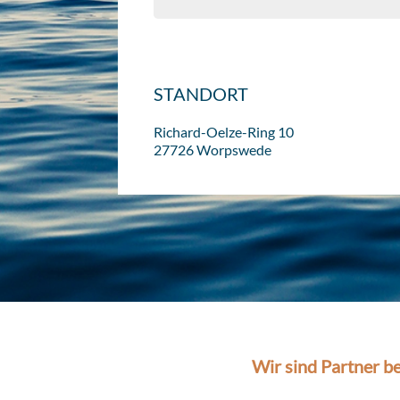
STANDORT
Richard-Oelze-Ring 10
27726 Worpswede
Wir sind Partner be